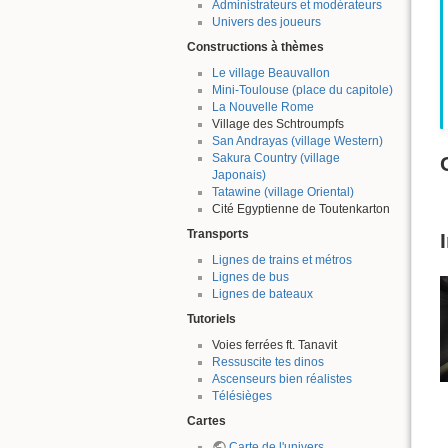
Administrateurs et modérateurs
Univers des joueurs
Constructions à thèmes
Le village Beauvallon
Mini-Toulouse (place du capitole)
La Nouvelle Rome
Village des Schtroumpfs
San Andrayas (village Western)
Sakura Country (village
Japonais)
Tatawine (village Oriental)
Cité Egyptienne de Toutenkarton
Transports
Lignes de trains et métros
Lignes de bus
Lignes de bateaux
Tutoriels
Voies ferrées ft. Tanavit
Ressuscite tes dinos
Ascenseurs bien réalistes
Télésièges
Cartes
Carte de l'univers