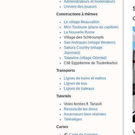
Administrateurs et modérateurs
Univers des joueurs
Constructions à thèmes
Le village Beauvallon
Mini-Toulouse (place du capitole)
La Nouvelle Rome
Village des Schtroumpfs
San Andrayas (village Western)
Sakura Country (village
Japonais)
Tatawine (village Oriental)
Cité Egyptienne de Toutenkarton
Transports
Lignes de trains et métros
Lignes de bus
Lignes de bateaux
Tutoriels
Voies ferrées ft. Tanavit
Ressuscite tes dinos
Ascenseurs bien réalistes
Télésièges
Cartes
V
Carte de l'univers