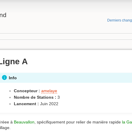
and
Derniers chan
Ligne A
Info
Concepteur :
amelaye
Nombre de Stations :
3
Lancement :
Juin 2022
réee à
Beauvallon
, spécifiquement pour relier de manière rapide
la Ga
illage.