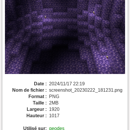
Date :
2024/11/17 22:19
Nom de fichier :
screenshot_20230222_181231.png
Format :
PNG
Taille :
2MB
Largeur :
1920
Hauteur :
1017
Utilisé sur:
geodes