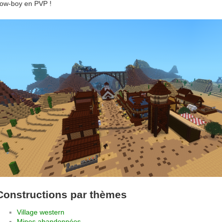
ow-boy en PVP !
Constructions par thèmes
Village western
Mines abandonnées