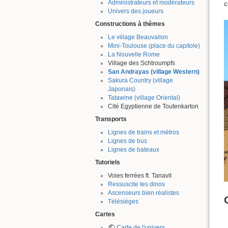
Administrateurs et modérateurs
c
Univers des joueurs
Constructions à thèmes
Le village Beauvallon
Mini-Toulouse (place du capitole)
La Nouvelle Rome
Village des Schtroumpfs
San Andrayas (village Western)
Sakura Country (village
Japonais)
Tatawine (village Oriental)
Cité Egyptienne de Toutenkarton
Transports
Lignes de trains et métros
Lignes de bus
Lignes de bateaux
Tutoriels
Voies ferrées ft. Tanavit
Ressuscite tes dinos
Ascenseurs bien réalistes
Télésièges
Cartes
Carte de l'univers